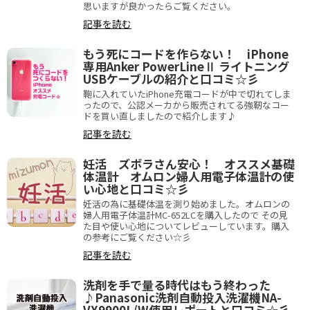
思いますが良かったらご覧ください。
記事を読む
もう死にコードを作らない！ iPhone
専用Anker PowerLineⅡ ライトニング
USBケーブルの紹介と口コミ☆彡
鞄に入れていたiPhone充電コードが中で切れてしま
ったので、公認メーカから販売されてる強靭なコー
ドを買い直しましたので紹介します♪
記事を読む
妊活 ズボラさん安心！ オススメ基礎
体温計 オムロン婦人用電子体温計の使
い心地と口コミ☆彡
妊活の為に基礎体温を測り始めました。オムロンの
婦人用電子体温計MC-652LCを購入したので その見
た目や使い心地についてレビューしています。購入
の参考にご覧ください☆彡
記事を読む
洗剤を手で量る時代はもう終わった
♪Panasonic洗剤自動投入洗濯機NA-
VX9900L/W使用レポートと口コミ☆彡