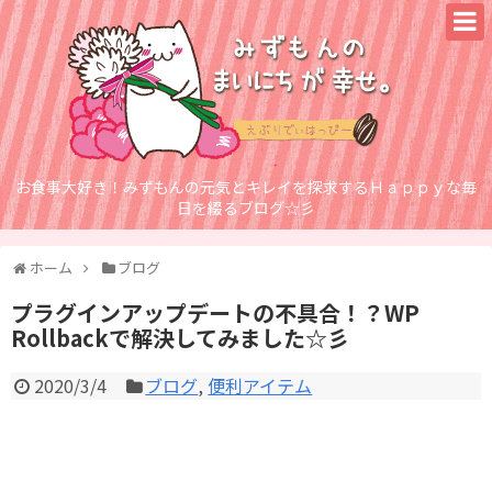
お食事大好き！みずもんの元気とキレイを探求するＨａｐｐｙな毎
日を綴るブログ☆彡
ホーム
ブログ
プラグインアップデートの不具合！？WP
Rollbackで解決してみました☆彡
2020/3/4
ブログ
,
便利アイテム