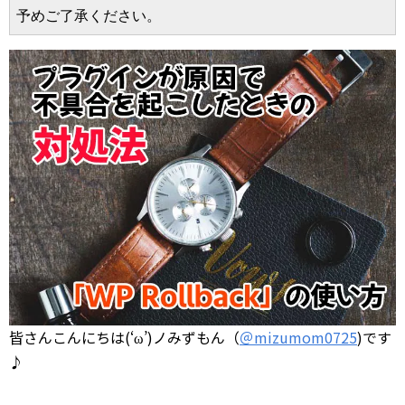
予めご了承ください。
皆さんこんにちは(‘ω’)ノみずもん（
＠mizumom0725
)です
♪