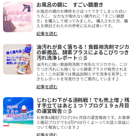
お風呂の鏡に すごい鏡磨き
お風呂の鏡のお掃除をさぼってできてしまった白い
うろこ、 なかなか取れない鏡汚れに「すごい鏡磨
き」を購入して使ってみました。 購入された方、購
入を検討されたかの参考になれば幸いです。
記事を読む
油汚れが良く落ちる！食器用洗剤マジカ
の新商品、酵素プラスによるこびりつき
汚れ洗浄レポート☆彡
油汚れに強い食器用洗剤で有名なマジカから、こび
りつき汚れにも強くなった酵素プラスが発売されま
した！この記事では商品説明とデモ洗浄を見学して
きたレポートを写真付きでご案内しています♪
記事を読む
じわじわ下がる消耗戦！でも売上増♪残
す手立てはあと１つ？ブログ１９ヵ月目
の運営報告☆彡
お食事&雑記ブログ19ヶ月目の運営報告です。お食事
と雑記ブログでも6万PVは行くよ～ってお話と収益に
ついて報告しています♪
記事を読む