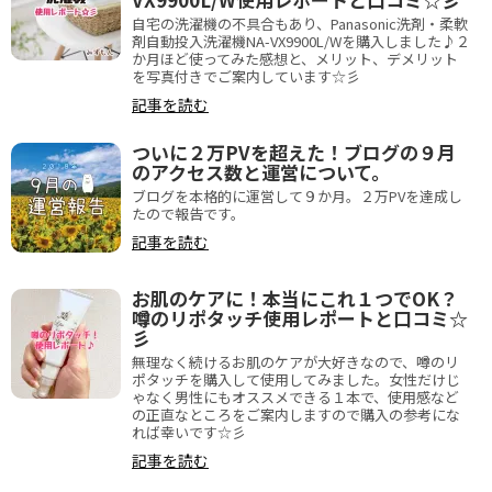
自宅の洗濯機の不具合もあり、Panasonic洗剤・柔軟
剤自動投入洗濯機NA-VX9900L/Wを購入しました♪２
か月ほど使ってみた感想と、メリット、デメリット
を写真付きでご案内しています☆彡
記事を読む
ついに２万PVを超えた！ブログの９月
のアクセス数と運営について。
ブログを本格的に運営して９か月。２万PVを達成し
たので報告です。
記事を読む
お肌のケアに！本当にこれ１つでOK？
噂のリポタッチ使用レポートと口コミ☆
彡
無理なく続けるお肌のケアが大好きなので、噂のリ
ポタッチを購入して使用してみました。女性だけじ
ゃなく男性にもオススメできる１本で、使用感など
の正直なところをご案内しますので購入の参考にな
れば幸いです☆彡
記事を読む