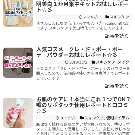
明美白１か月集中キットお試しレポー
ト☆彡
2020/2/17
スキンケア
皆さんこんにちは('ω')ノみずもん（＠mizumom0725)
です♪ スキンケアは美白特化でケアをしています。 ...
記事を読む
人気コスメ クレ・ド・ポー・ボー
テ パウダーお試しレポート☆彡
2019/12/2
スキンケア
,
メイク
人気コスメ『クレ・ド・ポー・ボーテ』のパウダーを
購入したので、使用感や使い方を写真付きでレポート
しています♪
記事を読む
お肌のケアに！本当にこれ１つでOK？
噂のリポタッチ使用レポートと口コミ
☆彡
2019/7/7
スキンケア
,
便利アイテム
無理なく続けるお肌のケアが大好きなので、噂のリポ
タッチを購入して使用してみました。女性だけじゃな
く男性にもオススメできる１本で、使用感などの正直