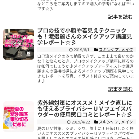
なところをご案内しますので購入の参考になれば幸い
です☆彡
記事を読む
プロの技で小顔や若見えテクニック
も！渡邉麗さんのメイクアップ講座見
学レポート☆彡
2019/6/1
スキンケア
,
メイク
自己流メイクのみで納得できず、このままで良いのか
な？と悩んだとき、プロのメイクアップ講座に頼るの
は如何でしょうか♪メイクアップアーティストの渡邉
麗さんの直接指導によるメイクアップ講座を見学して
きたレポートを写真、イラスト付きでご案内していま
す♪
記事を読む
紫外線対策にオススメ！メイク直しに
も使えるプライバシーＵＶフェイスパ
ウダーの使用感口コミとレポート☆彡
2019/4/22
スキンケア
,
メイク
夏のＵＶ対策、シミ、シワ、防止に！日焼けしたく無
い人にオススメのプライバシーＵＶフェイスパウダー
を購入してみたのでその使用感と口コミをレポートし