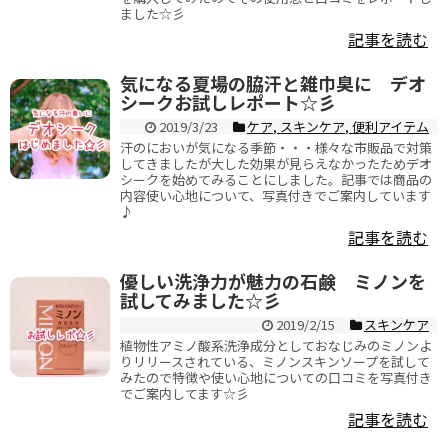
ました☆彡
記事を読む
気になる夏場の脇汗と雑巾臭に デオ
シークお試しレポート☆彡
2019/3/23
ケア
,
スキンケア
,
便利アイテム
汗のにおいが気になる季節・・・様々な市販品で対策
してきましたが大した効果が見らえなかったためデオ
シークを始めてみることにしました。記事では商品の
内容使い心地について、写真付きでご案内しています
♪
記事を読む
優しい洗浄力が魅力の石鹸 ミノンを
試してみました☆彡
2019/2/15
スキンケア
植物性アミノ酸系洗浄成分としておなじみのミノンよ
りリリースされている、ミノンスキンソープを試して
みたので特徴や使い心地についての口コミを写真付き
でご案内してます☆彡
記事を読む