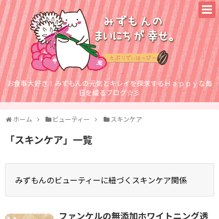
お食事大好き！みずもんの元気とキレイを探求するＨａｐｐｙな毎
日を綴るブログ☆彡
ホーム
ビューティー
スキンケア
「
スキンケア
」
一覧
みずもんのビューティーに紐づくスキンケア関係
ファンケルの無添加ホワイトニング透