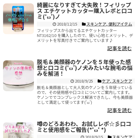
綺麗になりすぎて大失敗！フィリップ
ス エチケットカッター購入レポと口コ
ミ(‘ω’)ノ
2018/12/15
スキンケア
,
便利アイテム
フィリップスから出てるエチケットカッター
NT3162/10 を購入したので、使い心地とメリット、デ
メリットを写真付きでご案内しています♪
記事を読む
脱毛＆美顔器のケノンを５年使った感
想と口コミ(‘ω’)ノ犬みたいな腕毛の悩
みを解消！
2018/9/25
ケア
,
スキンケア
脱毛＆美顔器として大人気のケノンを５年使っている
ので、その使用感や口コミについてご案内してます。
ケノンででコンプレックス解消できたし、今も美顔器
として満足して使ってます('ω')
記事を読む
噂のどろあわわ、お試しレポ☆彡口コ
ミと使用感をご報告(*‘ω‘ *)
2018/9/15
スキンケア