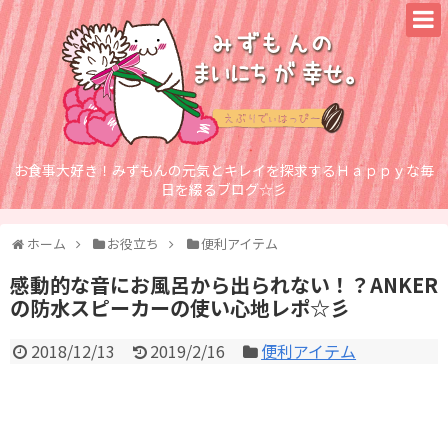
お食事大好き！みずもんの元気とキレイを探求するＨａｐｐｙな毎
日を綴るブログ☆彡
ホーム
お役立ち
便利アイテム
感動的な音にお風呂から出られない！？ANKER
の防水スピーカーの使い心地レポ☆彡
2018/12/13
2019/2/16
便利アイテム