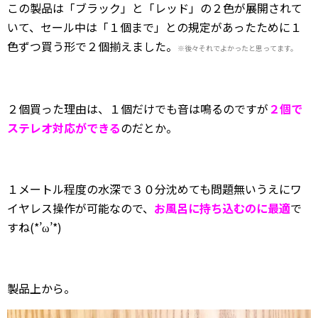
この製品は「ブラック」と「レッド」の２色が展開されて
いて、セール中は「１個まで」との規定があったために１
色ずつ買う形で２個揃えました。
※後々それでよかったと思ってます。
２個買った理由は、１個だけでも音は鳴るのですが
２個で
ステレオ対応ができる
のだとか。
１メートル程度の水深で３０分沈めても問題無いうえにワ
イヤレス操作が可能なので、
お風呂に持ち込むのに最適
で
すね(*’ω’*)
製品上から。