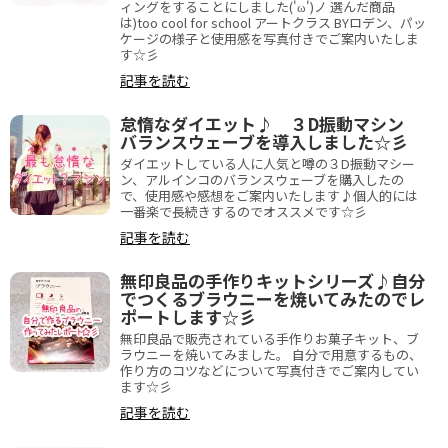
ィングをすることにしました('ω')ノ 選んだ商品
は)too cool for school アートクラス BYロデン、パッ
ケージの様子と使用感を写真付きでご案内いたしま
す☆彡
記事を読む
怠惰なダイエット♪ ３D振動マシン
バランスウェーブを導入しました☆彡
ダイエットしている人に人気と噂の３D振動マシー
ン、アルインコのバランスウェーブを購入したの
で、使用感や感想をご案内いたします♪個人的には
一番楽で長続きするのでオススメです☆彡
記事を読む
無印良品の手作りキットシリーズ♪自分
でつくるブラウニーを焼いてみたのでレ
ポートします☆彡
無印良品で販売されている手作りお菓子キット、ブ
ラウニーを焼いてみました。 自分で用意するもの、
作り方のコツなどについて写真付きでご案内してい
ます☆彡
記事を読む