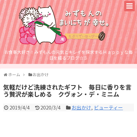
お食事大好き！みずもんの元気とキレイを探求するＨａｐｐｙな毎
日を綴るブログ☆彡
ホーム
お出かけ
気軽だけど洗練されたギフト 毎日に香りを言
う贅沢が楽しめる クヴォン・デ・ミニム
2019/4/4
2020/3/4
お出かけ
,
ビューティー